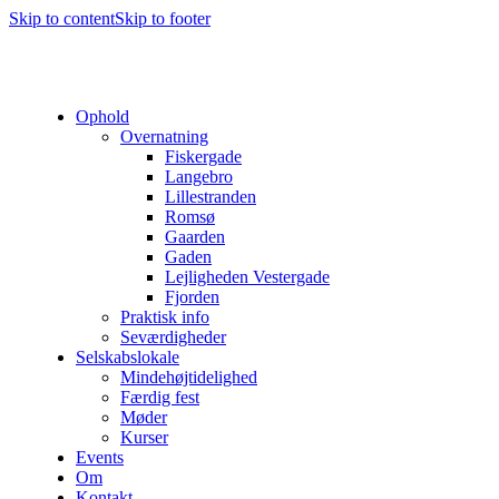
Skip to content
Skip to footer
Ophold
Overnatning
Fiskergade
Langebro
Lillestranden
Romsø
Gaarden
Gaden
Lejligheden Vestergade
Fjorden
Praktisk info
Seværdigheder
Selskabslokale
Mindehøjtidelighed
Færdig fest
Møder
Kurser
Events
Om
Kontakt