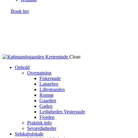
Book her
Close
Ophold
Overnatning
Fiskergade
Langebro
Lillestranden
Romsø
Gaarden
Gaden
Lejligheden Vestergade
Fjorden
Praktisk info
Seværdigheder
Selskabslokale