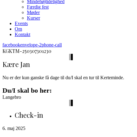
Mindehøjtidelighed
Færdig fest
Møder
Kurser
Events
Om
Kontakt
facebook
envelope-2
phone-call
KGKTM-250307301230
Kære Jan
Nu er der kun ganske få dage til du/I skal en tur til Kerteminde.
Du/I skal bo her:
Langebro
Check-in
6. maj 2025