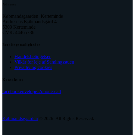
Adresse
Købmandsgaarden Kerteminde
Andresens Købmandsgård 4
5300 Kerteminde
CVR: 44465736
Betalingsmuligheder
Handelsbetingelser
Vilkår for leje af Samlingsstuen
Privatliv og cookies
Kontakt os
facebook
envelope-2
phone-call
Købmandsgaarden
© 2026. All Rights Reserved.