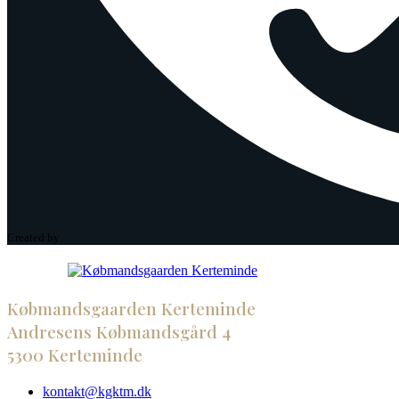
Created by
Købmandsgaarden Kerteminde
Andresens Købmandsgård 4
5300 Kerteminde
kontakt@kgktm.dk