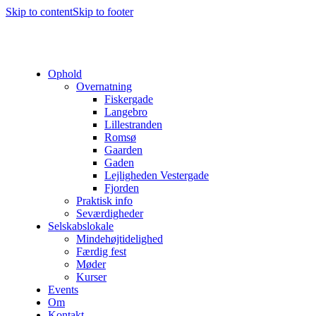
Skip to content
Skip to footer
Ophold
Overnatning
Fiskergade
Langebro
Lillestranden
Romsø
Gaarden
Gaden
Lejligheden Vestergade
Fjorden
Praktisk info
Seværdigheder
Selskabslokale
Mindehøjtidelighed
Færdig fest
Møder
Kurser
Events
Om
Kontakt