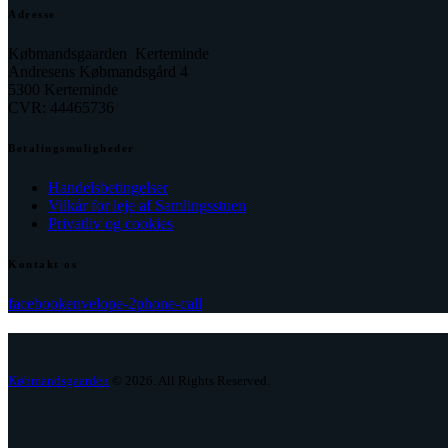
Adresse
Købmandsgaarden Kerteminde
Andresens Købmandsgård 4
5300 Kerteminde
CVR: 44465736
Betalingsmuligheder
Handelsbetingelser
Vilkår for leje af Samlingsstuen
Privatliv og cookies
Kontakt os
facebook
envelope-2
phone-call
Købmandsgaarden
© 2026. All Rights Reserved.