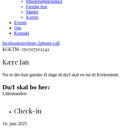
Mindehøjtidelighed
Færdig fest
Møder
Kurser
Events
Om
Kontakt
facebook
envelope-2
phone-call
KGKTM-250307301241
Kære Jan
Nu er der kun ganske få dage til du/I skal en tur til Kerteminde.
Du/I skal bo her:
Lillestranden
Check-in
16. juni 2025