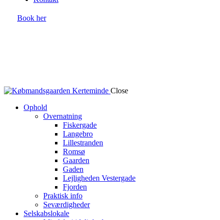
Book her
Close
Ophold
Overnatning
Fiskergade
Langebro
Lillestranden
Romsø
Gaarden
Gaden
Lejligheden Vestergade
Fjorden
Praktisk info
Seværdigheder
Selskabslokale