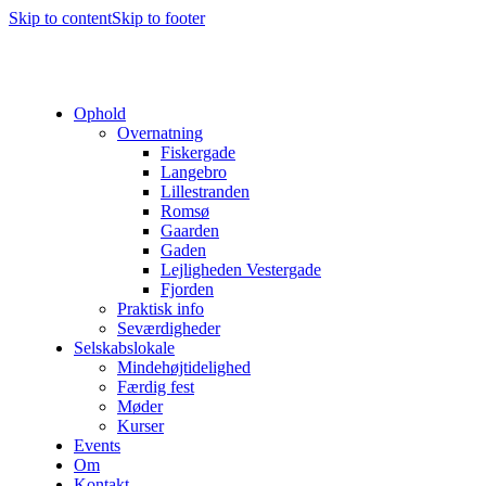
Skip to content
Skip to footer
Ophold
Overnatning
Fiskergade
Langebro
Lillestranden
Romsø
Gaarden
Gaden
Lejligheden Vestergade
Fjorden
Praktisk info
Seværdigheder
Selskabslokale
Mindehøjtidelighed
Færdig fest
Møder
Kurser
Events
Om
Kontakt