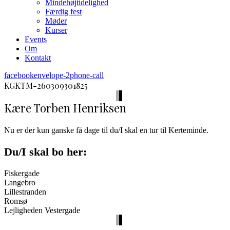
Mindehøjtidelighed
Færdig fest
Møder
Kurser
Events
Om
Kontakt
facebook
envelope-2
phone-call
KGKTM-260309301825
Kære Torben Henriksen
Nu er der kun ganske få dage til du/I skal en tur til Kerteminde.
Du/I skal bo her:
Fiskergade
Langebro
Lillestranden
Romsø
Lejligheden Vestergade