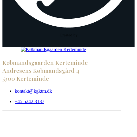
Created by
Købmandsgaarden Kerteminde
Andresens Købmandsgård 4
5300 Kerteminde
kontakt@kgktm.dk
+45 5242 3137