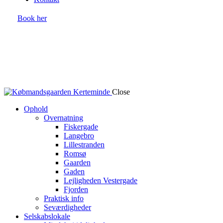
Book her
Close
Ophold
Overnatning
Fiskergade
Langebro
Lillestranden
Romsø
Gaarden
Gaden
Lejligheden Vestergade
Fjorden
Praktisk info
Seværdigheder
Selskabslokale