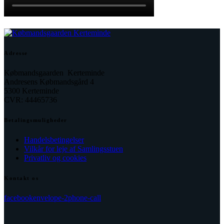
Adresse
Købmandsgaarden Kerteminde
Andresens Købmandsgård 4
5300 Kerteminde
CVR: 44465736
Betalingsmuligheder
Handelsbetingelser
Vilkår for leje af Samlingsstuen
Privatliv og cookies
Kontakt os
facebook
envelope-2
phone-call