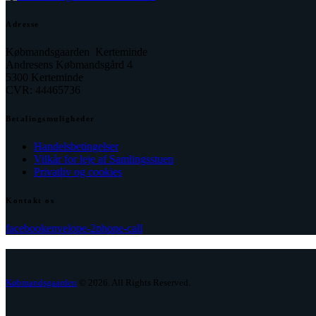
Adresse
Købmandsgaarden Kerteminde
Andresens Købmandsgård 4
5300 Kerteminde
CVR: 44465736
Betalingsmuligheder
Handelsbetingelser
Vilkår for leje af Samlingsstuen
Privatliv og cookies
Kontakt os
facebook
envelope-2
phone-call
Købmandsgaarden
© 2026. All Rights Reserved.