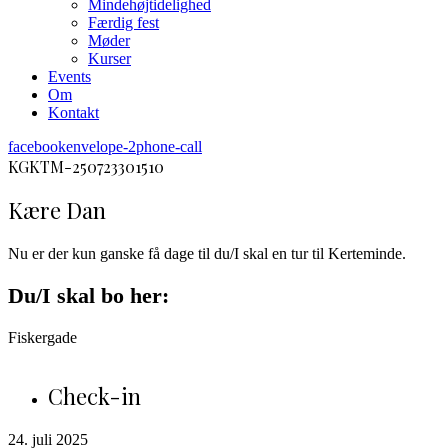
Mindehøjtidelighed
Færdig fest
Møder
Kurser
Events
Om
Kontakt
facebook
envelope-2
phone-call
KGKTM-250723301510
Kære Dan
Nu er der kun ganske få dage til du/I skal en tur til Kerteminde.
Du/I skal bo her:
Fiskergade
Check-in
24. juli 2025