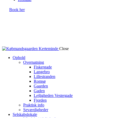
Book her
Close
Ophold
Overnatning
Fiskergade
Langebro
Lillestranden
Romsø
Gaarden
Gaden
Lejligheden Vestergade
Fjorden
Praktisk info
Seværdigheder
Selskabslokale