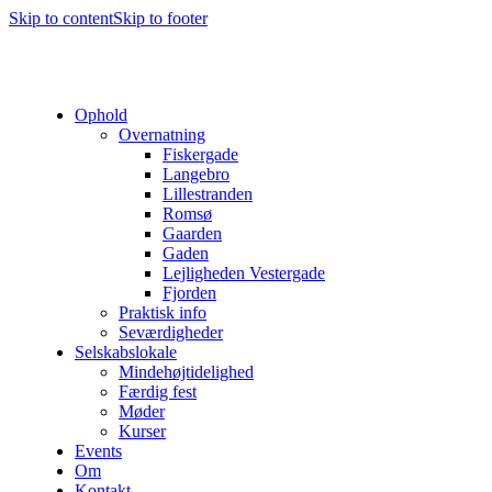
Skip to content
Skip to footer
Ophold
Overnatning
Fiskergade
Langebro
Lillestranden
Romsø
Gaarden
Gaden
Lejligheden Vestergade
Fjorden
Praktisk info
Seværdigheder
Selskabslokale
Mindehøjtidelighed
Færdig fest
Møder
Kurser
Events
Om
Kontakt