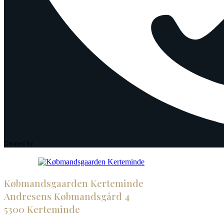
Created by
Købmandsgaarden Kerteminde
Andresens Købmandsgård 4
5300 Kerteminde