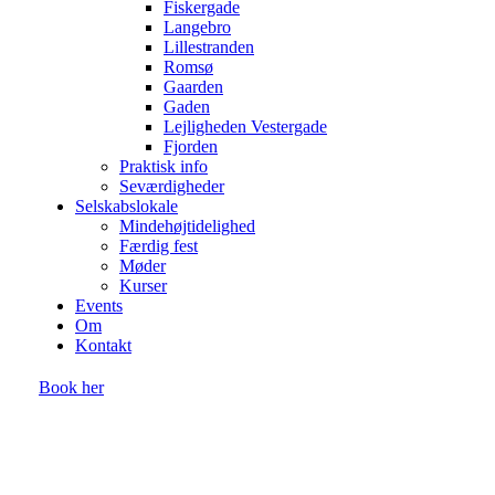
Fiskergade
Langebro
Lillestranden
Romsø
Gaarden
Gaden
Lejligheden Vestergade
Fjorden
Praktisk info
Seværdigheder
Selskabslokale
Mindehøjtidelighed
Færdig fest
Møder
Kurser
Events
Om
Kontakt
Book her