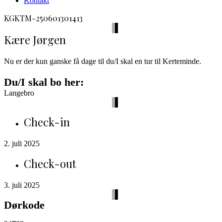
Kontakt
facebook
envelope-
phone-
KGKTM-250601301413
2
call
Kære Jørgen
Nu er der kun ganske få dage til du/I skal en tur til Kerteminde.
Du/I skal bo her:
Langebro
Check-in
2. juli 2025
Check-out
3. juli 2025
Dørkode