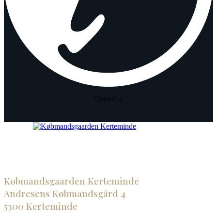
Created by
Købmandsgaarden Kerteminde
Andresens Købmandsgård 4
5300 Kerteminde