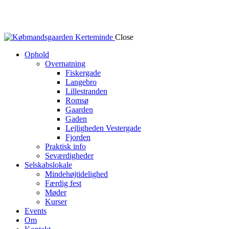
Close
Ophold
Overnatning
Fiskergade
Langebro
Lillestranden
Romsø
Gaarden
Gaden
Lejligheden Vestergade
Fjorden
Praktisk info
Seværdigheder
Selskabslokale
Mindehøjtidelighed
Færdig fest
Møder
Kurser
Events
Om