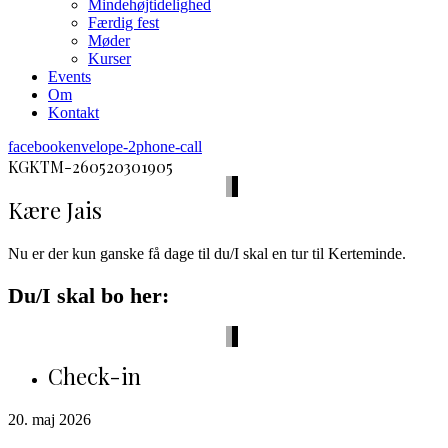
Mindehøjtidelighed
Færdig fest
Møder
Kurser
Events
Om
Kontakt
facebook
envelope-2
phone-call
KGKTM-260520301905
Kære Jais
Nu er der kun ganske få dage til du/I skal en tur til Kerteminde.
Du/I skal bo her:
Check-in
20. maj 2026