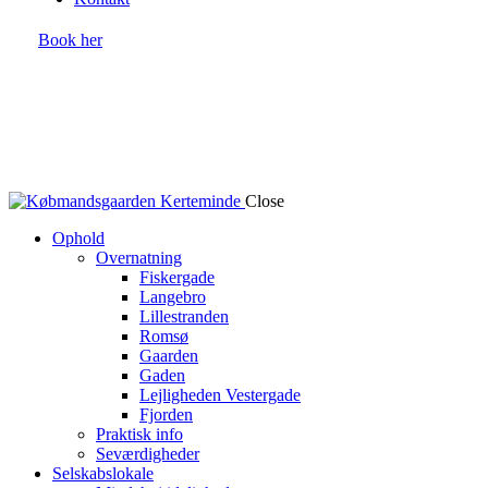
Book her
Close
Ophold
Overnatning
Fiskergade
Langebro
Lillestranden
Romsø
Gaarden
Gaden
Lejligheden Vestergade
Fjorden
Praktisk info
Seværdigheder
Selskabslokale