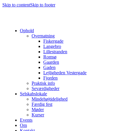
Skip to content
Skip to footer
Ophold
Overnatning
Fiskergade
Langebro
Lillestranden
Romsø
Gaarden
Gaden
Lejligheden Vestergade
Fjorden
Praktisk info
Seværdigheder
Selskabslokale
Mindehøjtidelighed
Færdig fest
Møder
Kurser
Events
Om
Kontakt