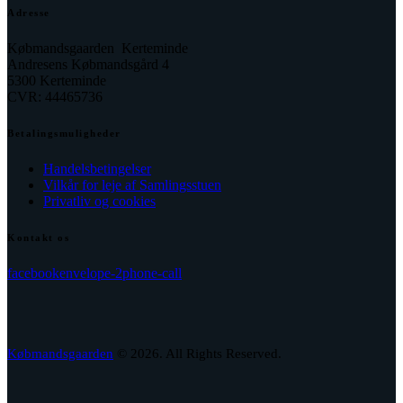
Adresse
Købmandsgaarden Kerteminde
Andresens Købmandsgård 4
5300 Kerteminde
CVR: 44465736
Betalingsmuligheder
Handelsbetingelser
Vilkår for leje af Samlingsstuen
Privatliv og cookies
Kontakt os
facebook
envelope-2
phone-call
Købmandsgaarden
© 2026. All Rights Reserved.