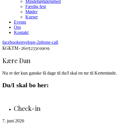
Mindehøjtidelighed
Færdig fest
Møder
Kurser
Events
Om
Kontakt
facebook
envelope-2
phone-call
KGKTM-260523301909
Kære Dan
Nu er der kun ganske få dage til du/I skal en tur til Kerteminde.
Du/I skal bo her:
Check-in
7. juni 2026