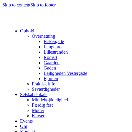
Skip to content
Skip to footer
Ophold
Overnatning
Fiskergade
Langebro
Lillestranden
Romsø
Gaarden
Gaden
Lejligheden Vestergade
Fjorden
Praktisk info
Seværdigheder
Selskabslokale
Mindehøjtidelighed
Færdig fest
Møder
Kurser
Events
Om
Kontakt