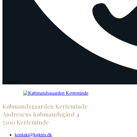
Created by
Købmandsgaarden Kerteminde
Andresens Købmandsgård 4
5300 Kerteminde
kontakt@kgktm.dk