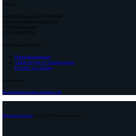
Adresse
Købmandsgaarden Kerteminde
Andresens Købmandsgård 4
5300 Kerteminde
CVR: 44465736
Betalingsmuligheder
Handelsbetingelser
Vilkår for leje af Samlingsstuen
Privatliv og cookies
Kontakt os
facebook
envelope-2
phone-call
Købmandsgaarden
© 2026. All Rights Reserved.