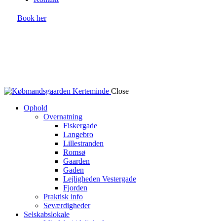
Book her
Close
Ophold
Overnatning
Fiskergade
Langebro
Lillestranden
Romsø
Gaarden
Gaden
Lejligheden Vestergade
Fjorden
Praktisk info
Seværdigheder
Selskabslokale