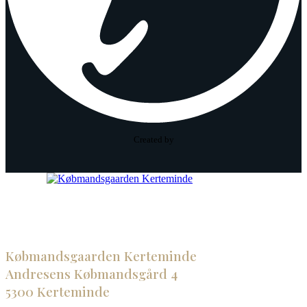
Created by
Købmandsgaarden Kerteminde
Andresens Købmandsgård 4
5300 Kerteminde