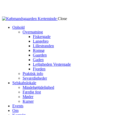
Close
Ophold
Overnatning
Fiskergade
Langebro
Lillestranden
Romsø
Gaarden
Gaden
Lejligheden Vestergade
Fjorden
Praktisk info
Seværdigheder
Selskabslokale
Mindehøjtidelighed
Færdig fest
Møder
Kurser
Events
Om