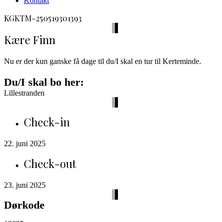
Kontakt
facebook
envelope-
phone-
KGKTM-250519301393
2
call
Kære Finn
Nu er der kun ganske få dage til du/I skal en tur til Kerteminde.
Du/I skal bo her:
Lillestranden
Check-in
22. juni 2025
Check-out
23. juni 2025
Dørkode