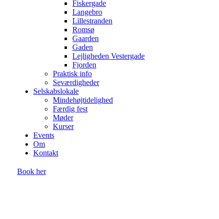
Fiskergade
Langebro
Lillestranden
Romsø
Gaarden
Gaden
Lejligheden Vestergade
Fjorden
Praktisk info
Seværdigheder
Selskabslokale
Mindehøjtidelighed
Færdig fest
Møder
Kurser
Events
Om
Kontakt
Book her