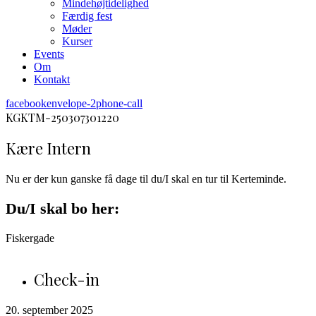
Mindehøjtidelighed
Færdig fest
Møder
Kurser
Events
Om
Kontakt
facebook
envelope-2
phone-call
KGKTM-250307301220
Kære Intern
Nu er der kun ganske få dage til du/I skal en tur til Kerteminde.
Du/I skal bo her:
Fiskergade
Check-in
20. september 2025