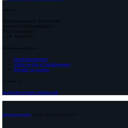
Adresse
Købmandsgaarden Kerteminde
Andresens Købmandsgård 4
5300 Kerteminde
CVR: 44465736
Betalingsmuligheder
Handelsbetingelser
Vilkår for leje af Samlingsstuen
Privatliv og cookies
Kontakt os
facebook
envelope-2
phone-call
Købmandsgaarden
© 2026. All Rights Reserved.