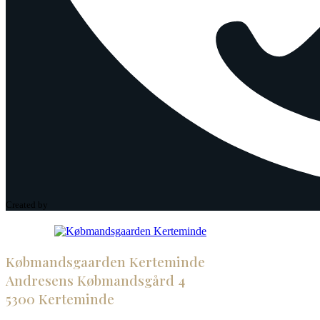
Created by
Købmandsgaarden Kerteminde
Andresens Købmandsgård 4
5300 Kerteminde