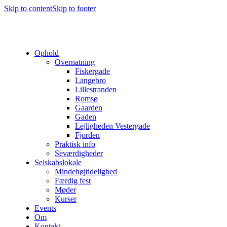
Skip to content
Skip to footer
Ophold
Overnatning
Fiskergade
Langebro
Lillestranden
Romsø
Gaarden
Gaden
Lejligheden Vestergade
Fjorden
Praktisk info
Seværdigheder
Selskabslokale
Mindehøjtidelighed
Færdig fest
Møder
Kurser
Events
Om
Kontakt