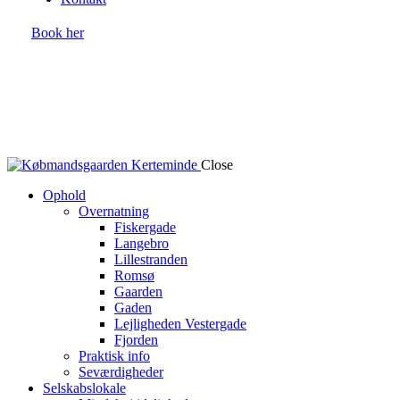
Book her
Close
Ophold
Overnatning
Fiskergade
Langebro
Lillestranden
Romsø
Gaarden
Gaden
Lejligheden Vestergade
Fjorden
Praktisk info
Seværdigheder
Selskabslokale