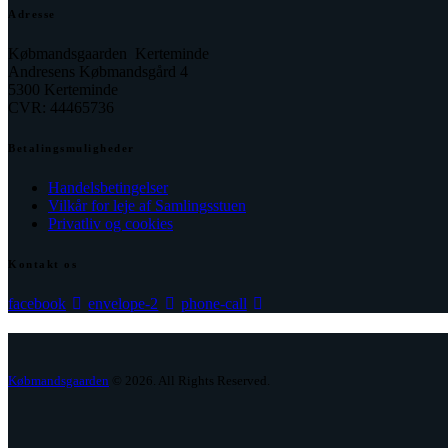
Adresse
Købmandsgaarden Kerteminde
Andresens Købmandsgård 4
5300 Kerteminde
CVR: 44465736
Betalingsmuligheder
Handelsbetingelser
Vilkår for leje af Samlingsstuen
Privatliv og cookies
Kontakt os
facebook
envelope-2
phone-call
Købmandsgaarden
© 2026. All Rights Reserved.