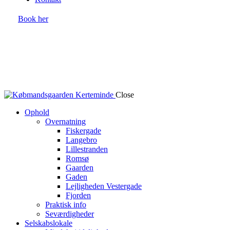
Book her
Close
Ophold
Overnatning
Fiskergade
Langebro
Lillestranden
Romsø
Gaarden
Gaden
Lejligheden Vestergade
Fjorden
Praktisk info
Seværdigheder
Selskabslokale