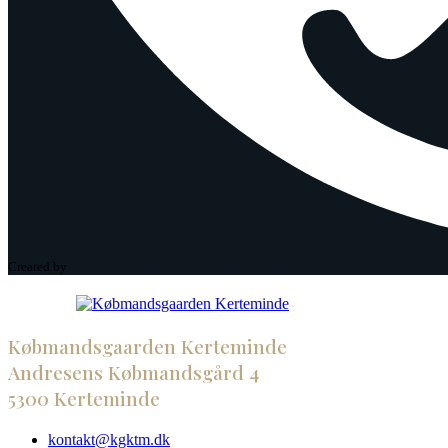
Created by
Købmandsgaarden Kerteminde
Andresens Købmandsgård 4
5300 Kerteminde
kontakt@kgktm.dk