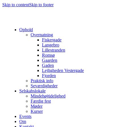
Skip to content
Skip to footer
Ophold
Overnatning
Fiskergade
Langebro
Lillestranden
Romsø
Gaarden
Gaden
Lejligheden Vestergade
Fjorden
Praktisk info
Seværdigheder
Selskabslokale
Mindehøjtidelighed
Færdig fest
Møder
Kurser
Events
Om
Kontakt