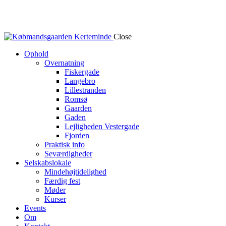
Close
Ophold
Overnatning
Fiskergade
Langebro
Lillestranden
Romsø
Gaarden
Gaden
Lejligheden Vestergade
Fjorden
Praktisk info
Seværdigheder
Selskabslokale
Mindehøjtidelighed
Færdig fest
Møder
Kurser
Events
Om