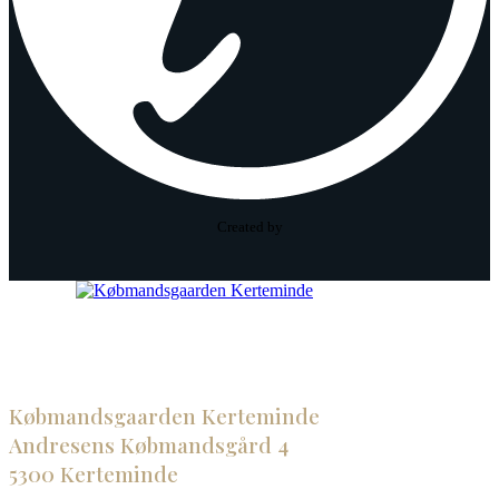
Created by
Købmandsgaarden Kerteminde
Andresens Købmandsgård 4
5300 Kerteminde