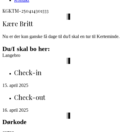
Kontakt
facebook
envelope-
phone-
KGKTM-250414301333
2
call
Kære Britt
Nu er der kun ganske få dage til du/I skal en tur til Kerteminde.
Du/I skal bo her:
Langebro
Check-in
15. april 2025
Check-out
16. april 2025
Dørkode