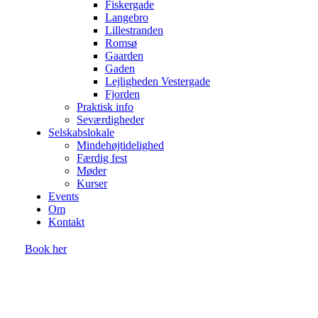
Fiskergade
Langebro
Lillestranden
Romsø
Gaarden
Gaden
Lejligheden Vestergade
Fjorden
Praktisk info
Seværdigheder
Selskabslokale
Mindehøjtidelighed
Færdig fest
Møder
Kurser
Events
Om
Kontakt
Book her