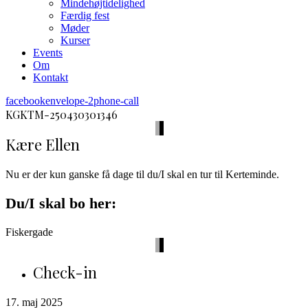
Mindehøjtidelighed
Færdig fest
Møder
Kurser
Events
Om
Kontakt
facebook
envelope-2
phone-call
KGKTM-250430301346
Kære Ellen
Nu er der kun ganske få dage til du/I skal en tur til Kerteminde.
Du/I skal bo her:
Fiskergade
Check-in
17. maj 2025