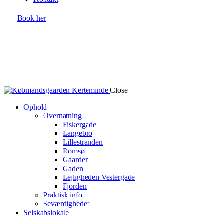
Book her
Close
Ophold
Overnatning
Fiskergade
Langebro
Lillestranden
Romsø
Gaarden
Gaden
Lejligheden Vestergade
Fjorden
Praktisk info
Seværdigheder
Selskabslokale