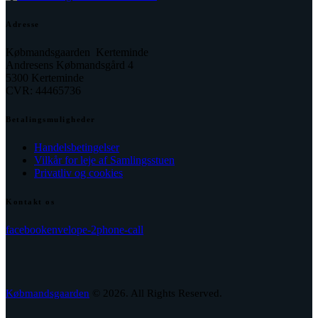
Adresse
Købmandsgaarden Kerteminde
Andresens Købmandsgård 4
5300 Kerteminde
CVR: 44465736
Betalingsmuligheder
Handelsbetingelser
Vilkår for leje af Samlingsstuen
Privatliv og cookies
Kontakt os
facebook
envelope-2
phone-call
Købmandsgaarden
© 2026. All Rights Reserved.