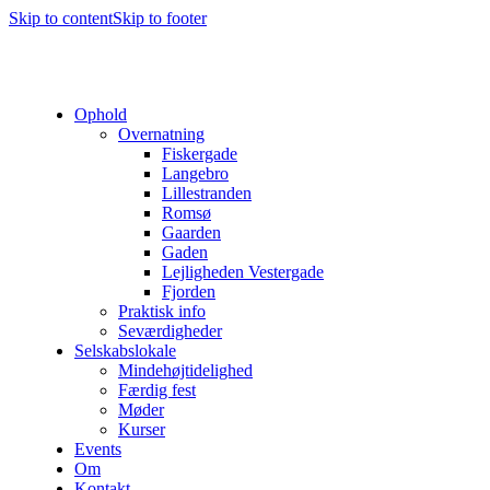
Skip to content
Skip to footer
Ophold
Overnatning
Fiskergade
Langebro
Lillestranden
Romsø
Gaarden
Gaden
Lejligheden Vestergade
Fjorden
Praktisk info
Seværdigheder
Selskabslokale
Mindehøjtidelighed
Færdig fest
Møder
Kurser
Events
Om
Kontakt