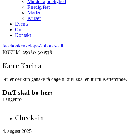
Mindehøjtidelighed
Færdig fest
Møder
Kurser
Events
Om
Kontakt
facebook
envelope-2
phone-call
KGKTM-250801301538
Kære Karina
Nu er der kun ganske få dage til du/I skal en tur til Kerteminde.
Du/I skal bo her:
Langebro
Check-in
4. august 2025