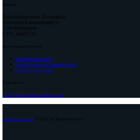
Adresse
Købmandsgaarden Kerteminde
Andresens Købmandsgård 4
5300 Kerteminde
CVR: 44465736
Betalingsmuligheder
Handelsbetingelser
Vilkår for leje af Samlingsstuen
Privatliv og cookies
Kontakt os
facebook
envelope-2
phone-call
Købmandsgaarden
© 2026. All Rights Reserved.