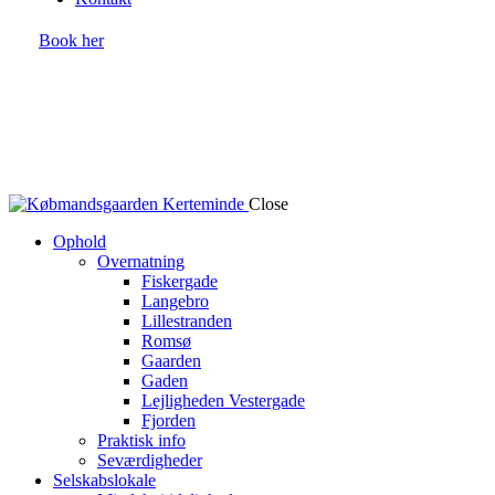
Book her
Close
Ophold
Overnatning
Fiskergade
Langebro
Lillestranden
Romsø
Gaarden
Gaden
Lejligheden Vestergade
Fjorden
Praktisk info
Seværdigheder
Selskabslokale