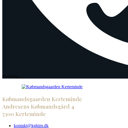
Created by
Købmandsgaarden Kerteminde
Andresens Købmandsgård 4
5300 Kerteminde
kontakt@kgktm.dk