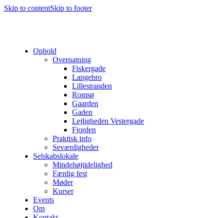
Skip to content
Skip to footer
Ophold
Overnatning
Fiskergade
Langebro
Lillestranden
Romsø
Gaarden
Gaden
Lejligheden Vestergade
Fjorden
Praktisk info
Seværdigheder
Selskabslokale
Mindehøjtidelighed
Færdig fest
Møder
Kurser
Events
Om
Kontakt