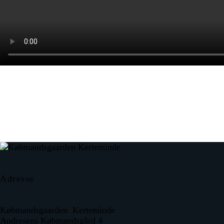
Adresse
Købmandsgaarden Kerteminde
Andresens Købmandsgård 4