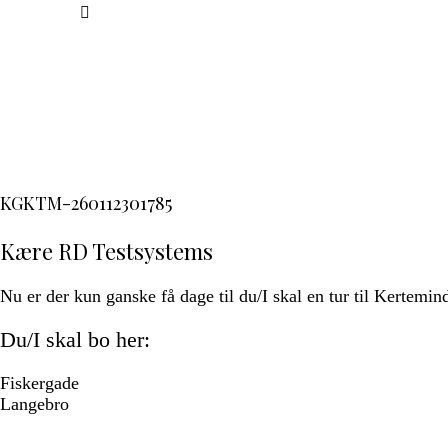
KGKTM-260112301785
Kære RD Testsystems
Nu er der kun ganske få dage til du/I skal en tur til Kertemin
Du/I skal bo her:
Fiskergade
Langebro