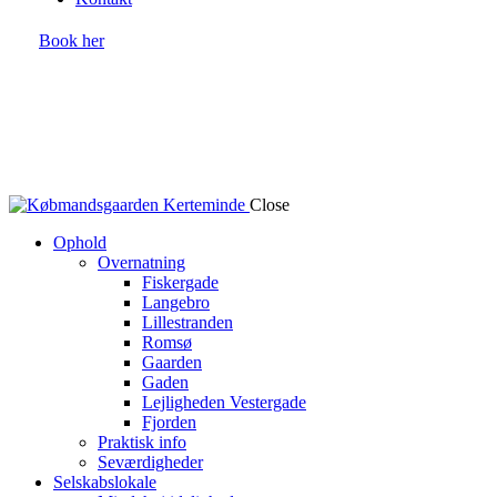
Book her
Close
Ophold
Overnatning
Fiskergade
Langebro
Lillestranden
Romsø
Gaarden
Gaden
Lejligheden Vestergade
Fjorden
Praktisk info
Seværdigheder
Selskabslokale