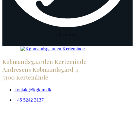
Created by
Købmandsgaarden Kerteminde
Andresens Købmandsgård 4
5300 Kerteminde
kontakt@kgktm.dk
+45 5242 3137