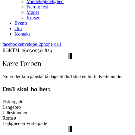
Mindehøjtidelighed
Færdig fest
Møder
Kurser
Events
Om
Kontakt
facebook
envelope-2
phone-call
KGKTM-260309301824
Kære Torben
Nu er der kun ganske få dage til du/I skal en tur til Kerteminde.
Du/I skal bo her:
Fiskergade
Langebro
Lillestranden
Romsø
Lejligheden Vestergade