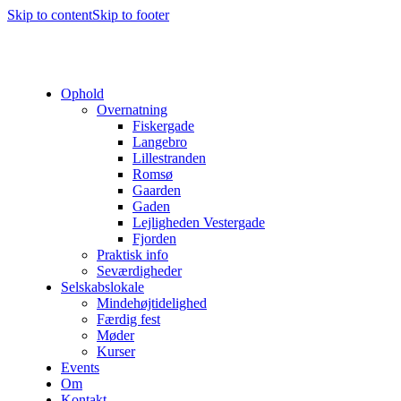
Skip to content
Skip to footer
Ophold
Overnatning
Fiskergade
Langebro
Lillestranden
Romsø
Gaarden
Gaden
Lejligheden Vestergade
Fjorden
Praktisk info
Seværdigheder
Selskabslokale
Mindehøjtidelighed
Færdig fest
Møder
Kurser
Events
Om
Kontakt