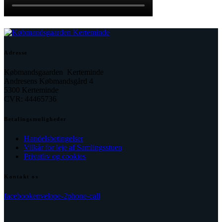
Adresse
Købmandsgaarden Kerteminde
Andresens Købmandsgård 4
5300 Kerteminde
CVR: 44465736
Betalingsmuligheder
Handelsbetingelser
Vilkår for leje af Samlingsstuen
Privatliv og cookies
Kontakt os
facebook
envelope-2
phone-call