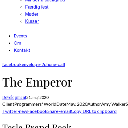
Færdig fest
Møder
Kurser
Events
Om
Kontakt
facebook
envelope-2
phone-call
The Emperor
Development
21. maj 2020
Client
Programmers' World
Date
May, 2020
Author
Amy Walker
Twitter-new
Facebook
Share-email
Copy URL to clipboard
Tesla Brand Book