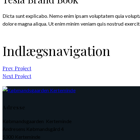
Dicta sunt explicabo. Nemo enim ipsam voluptatem quia voluptas s
dolore magna aliqua. Ut enim minim veniam quis nostrud exerci
Indlægsnavigation
Prev Project
Next Project
Adresse
Købmandsgaarden Kerteminde
Andresens Købmandsgård 4
5300 Kerteminde