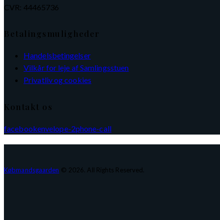
CVR: 44465736
Betalingsmuligheder
Handelsbetingelser
Vilkår for leje af Samlingsstuen
Privatliv og cookies
Kontakt os
facebook
envelope-2
phone-call
Købmandsgaarden
© 2026. All Rights Reserved.