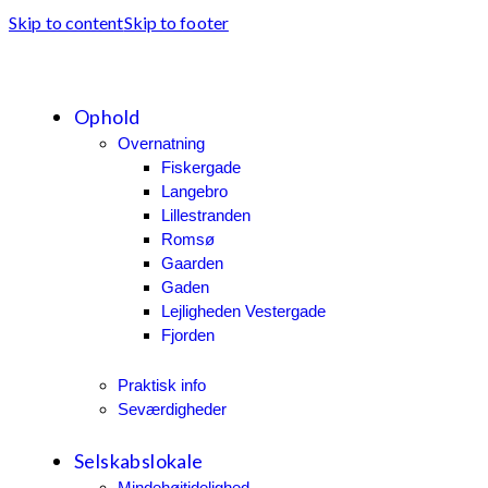
Skip to content
Skip to footer
Ophold
Overnatning
Fiskergade
Langebro
Lillestranden
Romsø
Gaarden
Gaden
Lejligheden Vestergade
Fjorden
Praktisk info
Seværdigheder
Selskabslokale
Mindehøjtidelighed