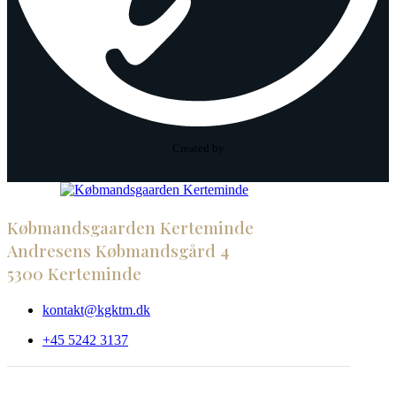
Created by
Købmandsgaarden Kerteminde
Andresens Købmandsgård 4
5300 Kerteminde
kontakt@kgktm.dk
+45 5242 3137