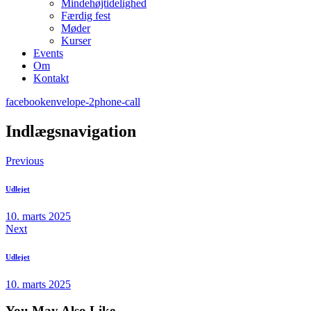
Mindehøjtidelighed
Færdig fest
Møder
Kurser
Events
Om
Kontakt
facebook
envelope-2
phone-call
Indlægsnavigation
Previous
Udlejet
10. marts 2025
Next
Udlejet
10. marts 2025
You May Also Like