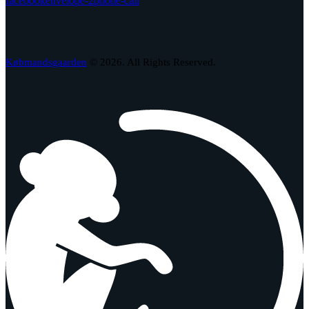
facebook
envelope-2
phone-call
Købmandsgaarden
© 2026. All Rights Reserved.