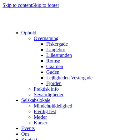
Skip to content
Skip to footer
Ophold
Overnatning
Fiskergade
Langebro
Lillestranden
Romsø
Gaarden
Gaden
Lejligheden Vestergade
Fjorden
Praktisk info
Seværdigheder
Selskabslokale
Mindehøjtidelighed
Færdig fest
Møder
Kurser
Events
Om
Kontakt