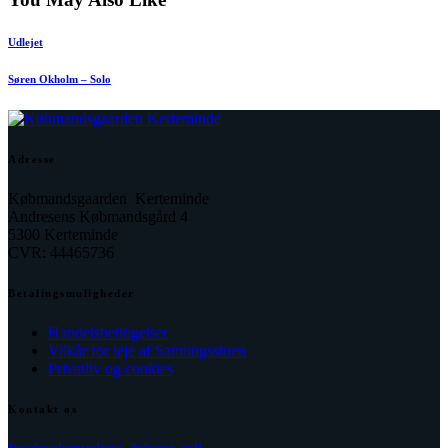
Udlejet
Søren Okholm – Solo
Adresse
Købmandsgaarden Kerteminde
Andresens Købmandsgård 4
5300 Kerteminde
CVR: 44465736
Betalingsmuligheder
Handelsbetingelser
Vilkår for leje af Samlingsstuen
Privatliv og cookies
Kontakt os