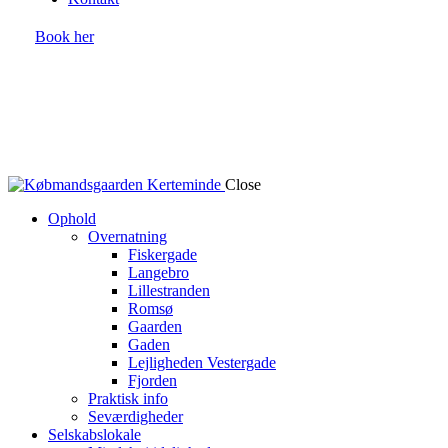
Book her
Close
Ophold
Overnatning
Fiskergade
Langebro
Lillestranden
Romsø
Gaarden
Gaden
Lejligheden Vestergade
Fjorden
Praktisk info
Seværdigheder
Selskabslokale