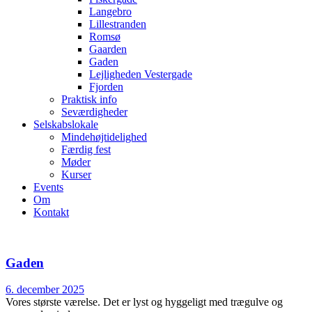
Langebro
Lillestranden
Romsø
Gaarden
Gaden
Lejligheden Vestergade
Fjorden
Praktisk info
Seværdigheder
Selskabslokale
Mindehøjtidelighed
Færdig fest
Møder
Kurser
Events
Om
Kontakt
facebook
envelope-
phone-
2
call
Gaden
6. december 2025
Vores største værelse. Det er lyst og hyggeligt med trægulve og