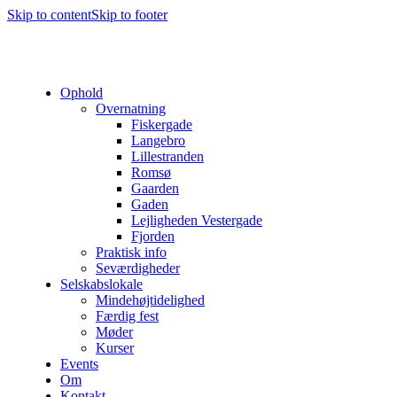
Skip to content
Skip to footer
Ophold
Overnatning
Fiskergade
Langebro
Lillestranden
Romsø
Gaarden
Gaden
Lejligheden Vestergade
Fjorden
Praktisk info
Seværdigheder
Selskabslokale
Mindehøjtidelighed
Færdig fest
Møder
Kurser
Events
Om
Kontakt