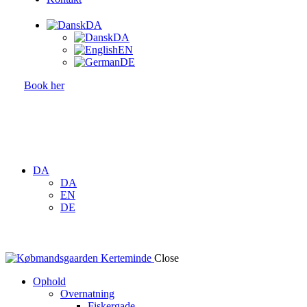
DA
DA
EN
DE
Book her
DA
DA
EN
DE
Close
Ophold
Overnatning
Fiskergade