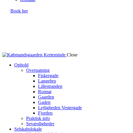
Book her
Close
Ophold
Overnatning
Fiskergade
Langebro
Lillestranden
Romsø
Gaarden
Gaden
Lejligheden Vestergade
Fjorden
Praktisk info
Seværdigheder
Selskabslokale