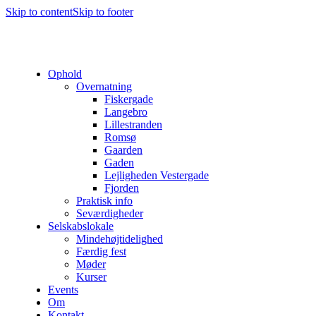
Skip to content
Skip to footer
Ophold
Overnatning
Fiskergade
Langebro
Lillestranden
Romsø
Gaarden
Gaden
Lejligheden Vestergade
Fjorden
Praktisk info
Seværdigheder
Selskabslokale
Mindehøjtidelighed
Færdig fest
Møder
Kurser
Events
Om
Kontakt