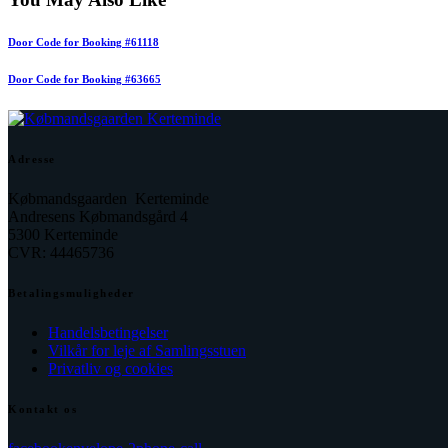
Door Code for Booking #61118
Door Code for Booking #63665
Adresse
Købmandsgaarden Kerteminde
Andresens Købmandsgård 4
5300 Kerteminde
CVR: 44465736
Betalingsmuligheder
Handelsbetingelser
Vilkår for leje af Samlingsstuen
Privatliv og cookies
Kontakt os