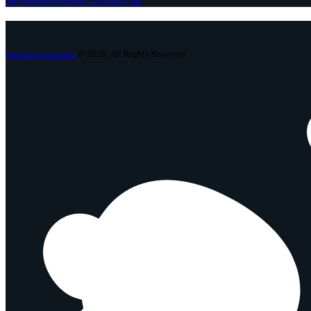
facebook
envelope-2
phone-call
Købmandsgaarden
© 2026. All Rights Reserved.