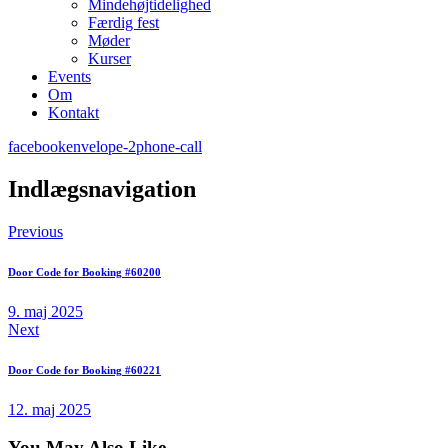
Mindehøjtidelighed
Færdig fest
Møder
Kurser
Events
Om
Kontakt
facebook
envelope-2
phone-call
Indlægsnavigation
Previous
Door Code for Booking #60200
9. maj 2025
Next
Door Code for Booking #60221
12. maj 2025
You May Also Like