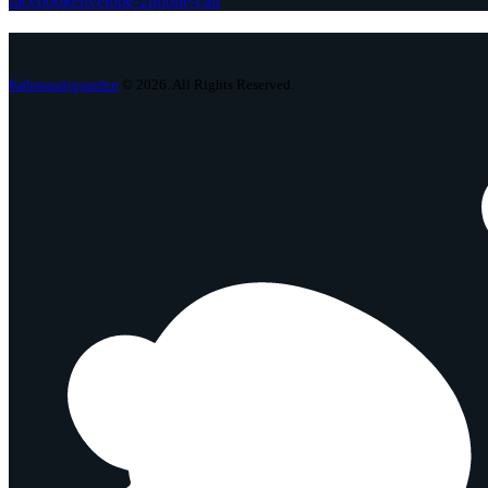
facebook
envelope-2
phone-call
Købmandsgaarden
© 2026. All Rights Reserved.