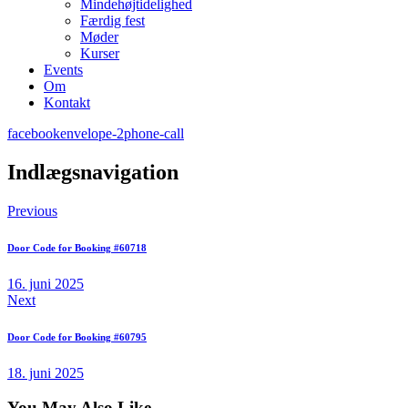
Mindehøjtidelighed
Færdig fest
Møder
Kurser
Events
Om
Kontakt
facebook
envelope-2
phone-call
Indlægsnavigation
Previous
Door Code for Booking #60718
16. juni 2025
Next
Door Code for Booking #60795
18. juni 2025
You May Also Like