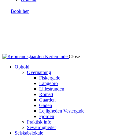
Book her
Close
Ophold
Overnatning
Fiskergade
Langebro
Lillestranden
Romsø
Gaarden
Gaden
Lejligheden Vestergade
Fjorden
Praktisk info
Seværdigheder
Selskabslokale