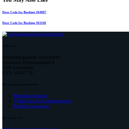
Door Code for Booking #64087
Door Code for Booking #61160
Adresse
Købmandsgaarden Kerteminde
Andresens Købmandsgård 4
5300 Kerteminde
CVR: 44465736
Betalingsmuligheder
Handelsbetingelser
Vilkår for leje af Samlingsstuen
Privatliv og cookies
Kontakt os