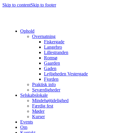
Skip to content
Skip to footer
Ophold
Overnatning
Fiskergade
Langebro
Lillestranden
Romsø
Gaarden
Gaden
Lejligheden Vestergade
Fjorden
Praktisk info
Seværdigheder
Selskabslokale
Mindehøjtidelighed
Færdig fest
Møder
Kurser
Events
Om
Kontakt