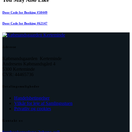
Door Code for Booking #58449
Door Code for Booking #62147
Adresse
Købmandsgaarden Kerteminde
Andresens Købmandsgård 4
5300 Kerteminde
CVR: 44465736
Betalingsmuligheder
Handelsbetingelser
Vilkår for leje af Samlingsstuen
Privatliv og cookies
Kontakt os