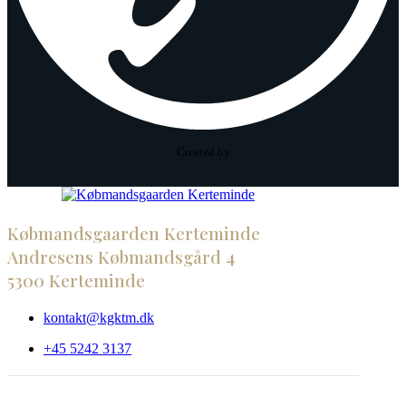
Created by
Købmandsgaarden Kerteminde
Andresens Købmandsgård 4
5300 Kerteminde
kontakt@kgktm.dk
+45 5242 3137