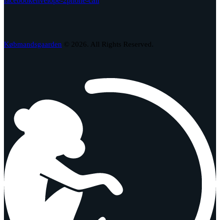
facebook
envelope-2
phone-call
Købmandsgaarden
© 2026. All Rights Reserved.