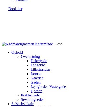
Book her
Close
Ophold
Overnatning
Fiskergade
Langebro
Lillestranden
Romsø
Gaarden
Gaden
Lejligheden Vestergade
Fjorden
Praktisk info
Seværdigheder
Selskabslokale