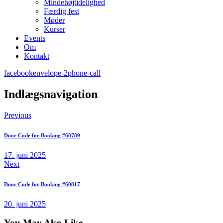
Mindehøjtidelighed
Færdig fest
Møder
Kurser
Events
Om
Kontakt
facebook
envelope-2
phone-call
Indlægsnavigation
Previous
Door Code for Booking #60789
17. juni 2025
Next
Door Code for Booking #60817
20. juni 2025
You May Also Like