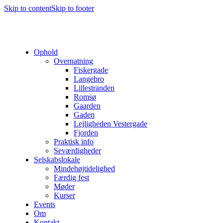
Skip to content
Skip to footer
Ophold
Overnatning
Fiskergade
Langebro
Lillestranden
Romsø
Gaarden
Gaden
Lejligheden Vestergade
Fjorden
Praktisk info
Seværdigheder
Selskabslokale
Mindehøjtidelighed
Færdig fest
Møder
Kurser
Events
Om
Kontakt