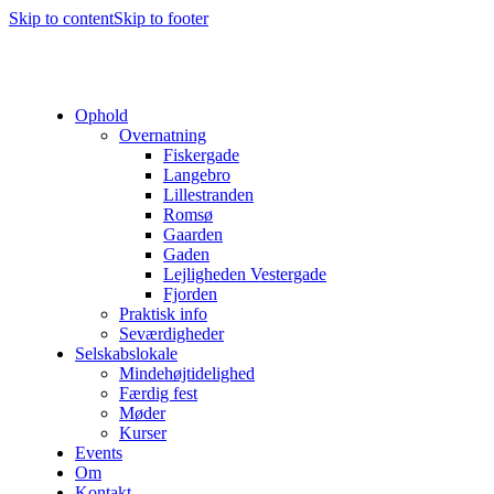
Skip to content
Skip to footer
Ophold
Overnatning
Fiskergade
Langebro
Lillestranden
Romsø
Gaarden
Gaden
Lejligheden Vestergade
Fjorden
Praktisk info
Seværdigheder
Selskabslokale
Mindehøjtidelighed
Færdig fest
Møder
Kurser
Events
Om
Kontakt