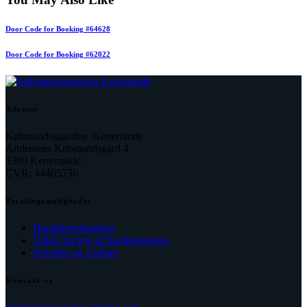
Door Code for Booking #64628
Door Code for Booking #62022
Adresse
Købmandsgaarden Kerteminde
Andresens Købmandsgård 4
5300 Kerteminde
CVR: 44465736
Betalingsmuligheder
Handelsbetingelser
Vilkår for leje af Samlingsstuen
Privatliv og cookies
Kontakt os