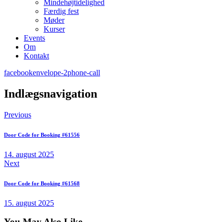
Mindehøjtidelighed
Færdig fest
Møder
Kurser
Events
Om
Kontakt
facebook
envelope-2
phone-call
Indlægsnavigation
Previous
Door Code for Booking #61556
14. august 2025
Next
Door Code for Booking #61568
15. august 2025
You May Also Like