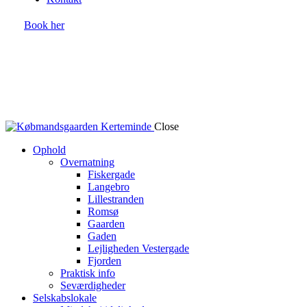
Book her
Close
Ophold
Overnatning
Fiskergade
Langebro
Lillestranden
Romsø
Gaarden
Gaden
Lejligheden Vestergade
Fjorden
Praktisk info
Seværdigheder
Selskabslokale