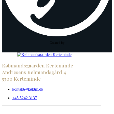
Created by
Købmandsgaarden Kerteminde
Andresens Købmandsgård 4
5300 Kerteminde
kontakt@kgktm.dk
+45 5242 3137