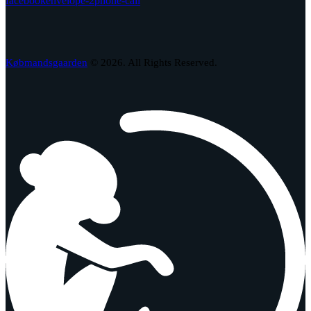
facebook
envelope-2
phone-call
Købmandsgaarden
© 2026. All Rights Reserved.