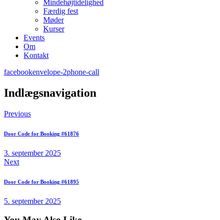
Mindehøjtidelighed
Færdig fest
Møder
Kurser
Events
Om
Kontakt
facebook
envelope-2
phone-call
Indlægsnavigation
Previous
Door Code for Booking #61876
3. september 2025
Next
Door Code for Booking #61895
5. september 2025
You May Also Like