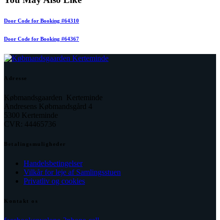
Door Code for Booking #64310
Door Code for Booking #64367
Adresse
Købmandsgaarden Kerteminde
Andresens Købmandsgård 4
5300 Kerteminde
CVR: 44465736
Betalingsmuligheder
Handelsbetingelser
Vilkår for leje af Samlingsstuen
Privatliv og cookies
Kontakt os