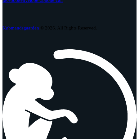
facebook
envelope-2
phone-call
Købmandsgaarden
© 2026. All Rights Reserved.