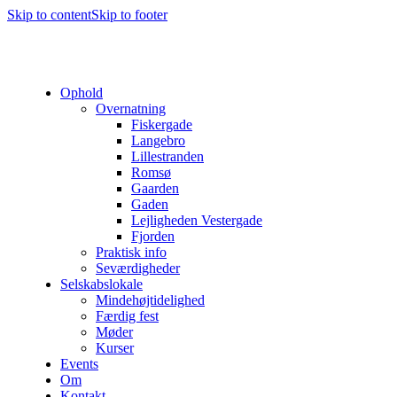
Skip to content
Skip to footer
Ophold
Overnatning
Fiskergade
Langebro
Lillestranden
Romsø
Gaarden
Gaden
Lejligheden Vestergade
Fjorden
Praktisk info
Seværdigheder
Selskabslokale
Mindehøjtidelighed
Færdig fest
Møder
Kurser
Events
Om
Kontakt