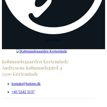
Created by
Købmandsgaarden Kerteminde
Andresens Købmandsgård 4
5300 Kerteminde
kontakt@kgktm.dk
+45 5242 3137