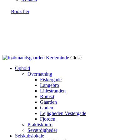
Book her
Close
Ophold
Overnatning
Fiskergade
Langebro
Lillestranden
Romsø
Gaarden
Gaden
Lejligheden Vestergade
Fjorden
Praktisk info
Seværdigheder
Selskabslokale