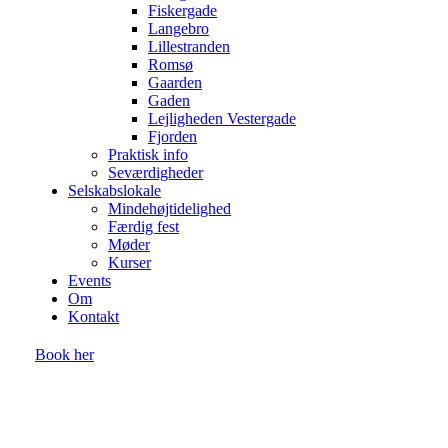
Fiskergade
Langebro
Lillestranden
Romsø
Gaarden
Gaden
Lejligheden Vestergade
Fjorden
Praktisk info
Seværdigheder
Selskabslokale
Mindehøjtidelighed
Færdig fest
Møder
Kurser
Events
Om
Kontakt
Book her