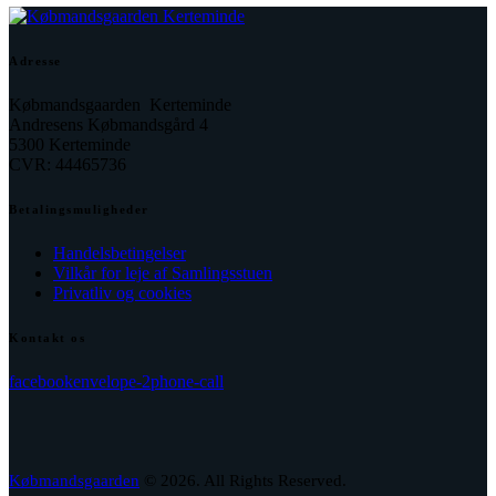
Adresse
Købmandsgaarden Kerteminde
Andresens Købmandsgård 4
5300 Kerteminde
CVR: 44465736
Betalingsmuligheder
Handelsbetingelser
Vilkår for leje af Samlingsstuen
Privatliv og cookies
Kontakt os
facebook
envelope-2
phone-call
Købmandsgaarden
© 2026. All Rights Reserved.