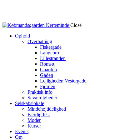
Close
Ophold
Overnatning
Fiskergade
Langebro
Lillestranden
Romsø
Gaarden
Gaden
Lejligheden Vestergade
Fjorden
Praktisk info
Seværdigheder
Selskabslokale
Mindehøjtidelighed
Færdig fest
Møder
Kurser
Events
Om