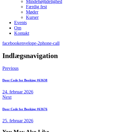
Mindehøjtidelighed
Færdig fest
Møder
Kurser
Events
Om
Kontakt
facebook
envelope-2
phone-call
Indlægsnavigation
Previous
Door Code for Booking #63638
24. februar 2026
Next
Door Code for Booking #63676
25. februar 2026
You May Also Like