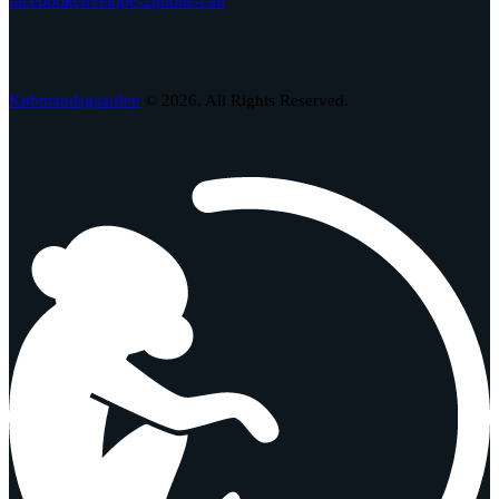
facebook
envelope-2
phone-call
Købmandsgaarden
© 2026. All Rights Reserved.