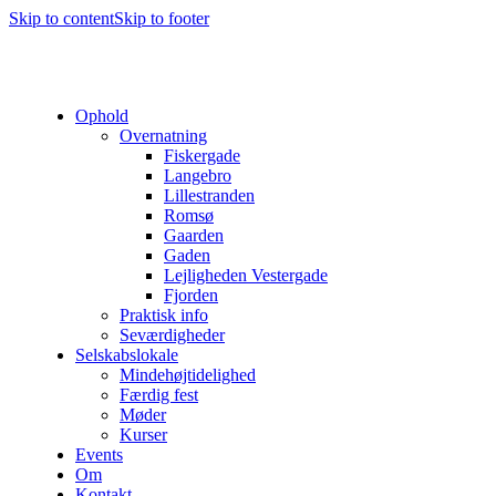
Skip to content
Skip to footer
Ophold
Overnatning
Fiskergade
Langebro
Lillestranden
Romsø
Gaarden
Gaden
Lejligheden Vestergade
Fjorden
Praktisk info
Seværdigheder
Selskabslokale
Mindehøjtidelighed
Færdig fest
Møder
Kurser
Events
Om
Kontakt