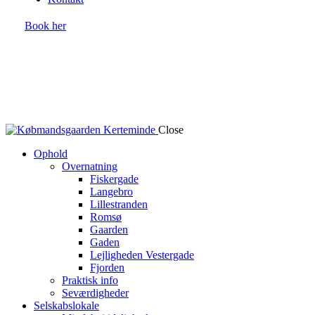
Book her
Close
Ophold
Overnatning
Fiskergade
Langebro
Lillestranden
Romsø
Gaarden
Gaden
Lejligheden Vestergade
Fjorden
Praktisk info
Seværdigheder
Selskabslokale