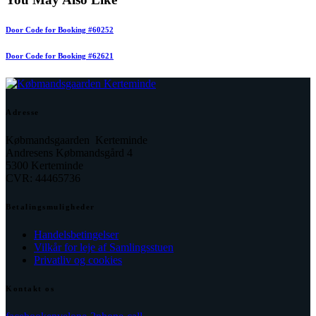
Door Code for Booking #60252
Door Code for Booking #62621
Adresse
Købmandsgaarden Kerteminde
Andresens Købmandsgård 4
5300 Kerteminde
CVR: 44465736
Betalingsmuligheder
Handelsbetingelser
Vilkår for leje af Samlingsstuen
Privatliv og cookies
Kontakt os