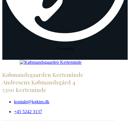
Created by
Købmandsgaarden Kerteminde
Andresens Købmandsgård 4
5300 Kerteminde
kontakt@kgktm.dk
+45 5242 3137