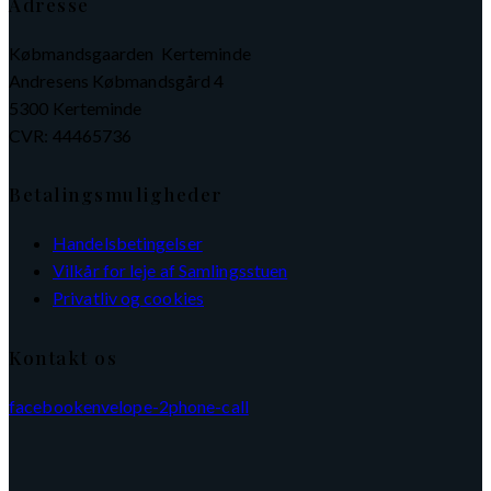
Adresse
Købmandsgaarden Kerteminde
Andresens Købmandsgård 4
5300 Kerteminde
CVR: 44465736
Betalingsmuligheder
Handelsbetingelser
Vilkår for leje af Samlingsstuen
Privatliv og cookies
Kontakt os
facebook
envelope-2
phone-call