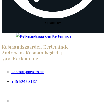
Created by
Købmandsgaarden Kerteminde
Andresens Købmandsgård 4
5300 Kerteminde
kontakt@kgktm.dk
+45 5242 3137
Dansk