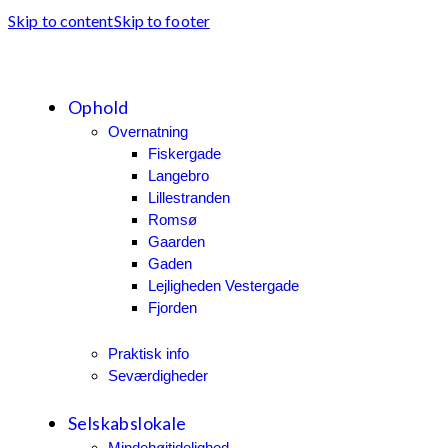
Skip to content
Skip to footer
Ophold
Overnatning
Fiskergade
Langebro
Lillestranden
Romsø
Gaarden
Gaden
Lejligheden Vestergade
Fjorden
Praktisk info
Seværdigheder
Selskabslokale
Mindehøjtidelighed